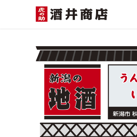
コ
ナ
ン
ビ
テ
ゲ
ン
ー
Previous
ツ
シ
へ
ョ
ス
ン
キ
に
ッ
移
プ
動