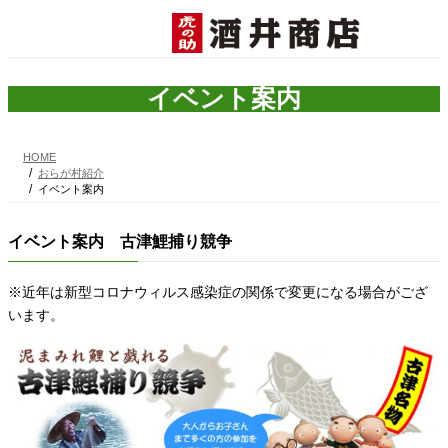
コ
ナ
ン
ビ
テ
ゲ
ン
ー
ツ
シ
イベント案内
へ
ョ
ス
ン
キ
に
HOME
ッ
移
おらが村紹介
プ
動
イベント案内
イベント案内 古津鯉捕り競争
※近年は新型コロナウィルス感染症の関係で変更になる場合がござ
います。