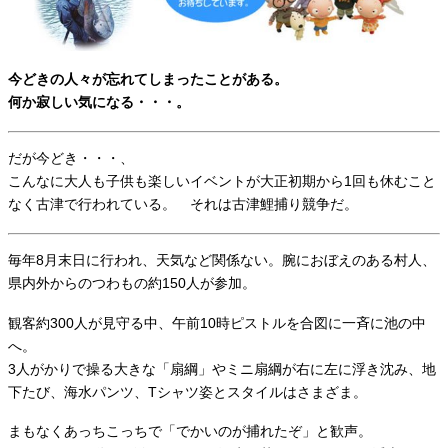
今どきの人々が忘れてしまったことがある。
何か寂しい気になる・・・。
だが今どき・・・、
こんなに大人も子供も楽しいイベントが大正初期から1回も休むこと
なく古津で行われている。 それは古津鯉捕り競争だ。
毎年8月末日に行われ、天気など関係ない。腕におぼえのある村人、
県内外からのつわもの約150人が参加。
観客約300人が見守る中、午前10時ピストルを合図に一斉に池の中
へ。
3人がかりで操る大きな「扇綱」やミニ扇綱が右に左に浮き沈み、地
下たび、海水パンツ、Tシャツ姿とスタイルはさまざま。
まもなくあっちこっちで「でかいのが捕れたぞ」と歓声。