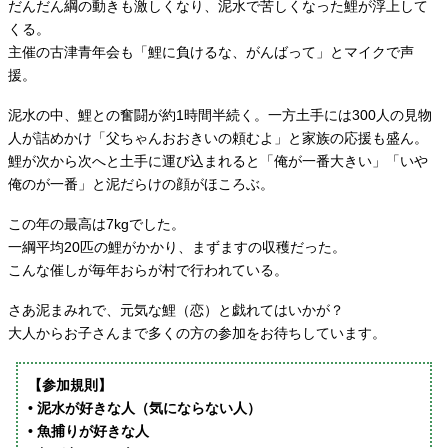
だんだん綱の動きも激しくなり、泥水で苦しくなった鯉が浮上して
くる。
主催の古津青年会も「鯉に負けるな、がんばって」とマイクで声
援。
泥水の中、鯉との奮闘が約1時間半続く。一方土手には300人の見物
人が詰めかけ「父ちゃんおおきいの頼むよ」と家族の応援も盛ん。
鯉が次から次へと土手に運び込まれると「俺が一番大きい」「いや
俺のが一番」と泥だらけの顔がほころぶ。
この年の最高は7kgでした。
一綱平均20匹の鯉がかかり、まずますの収穫だった。
こんな催しが毎年おらが村で行われている。
さあ泥まみれで、元気な鯉（恋）と戯れてはいかが？
大人からお子さんまで多くの方の参加をお待ちしています。
【参加規則】
• 泥水が好きな人（気にならない人）
• 魚捕りが好きな人