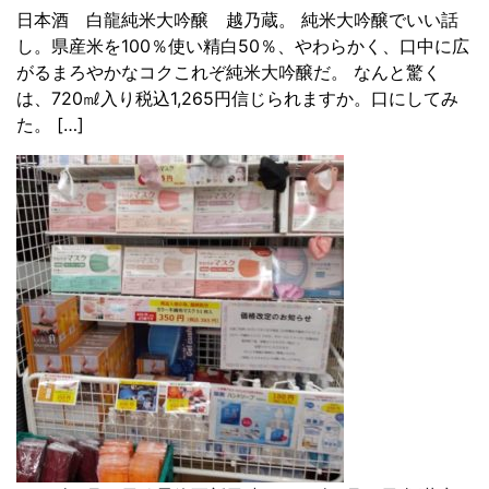
日本酒 白龍純米大吟醸 越乃蔵。 純米大吟醸でいい話
し。県産米を100％使い精白50％、やわらかく、口中に広
がるまろやかなコクこれぞ純米大吟醸だ。 なんと驚く
は、720㎖入り税込1,265円信じられますか。口にしてみ
た。 […]