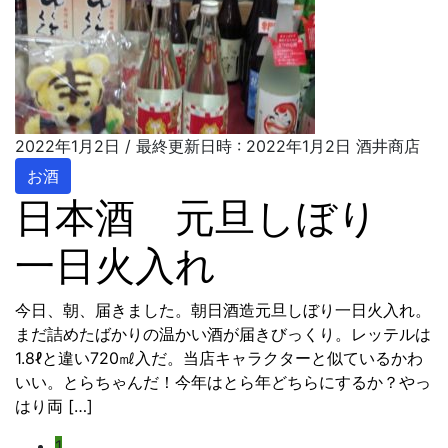
2022年1月2日
/ 最終更新日時 :
2022年1月2日
酒井商店
お酒
日本酒 元旦しぼり
一日火入れ
今日、朝、届きました。朝日酒造元旦しぼり一日火入れ。
まだ詰めたばかりの温かい酒が届きびっくり。レッテルは
1.8ℓと違い720㎖入だ。当店キャラクターと似ているかわ
いい。とらちゃんだ！今年はとら年どちらにするか？やっ
はり両 […]
固
1