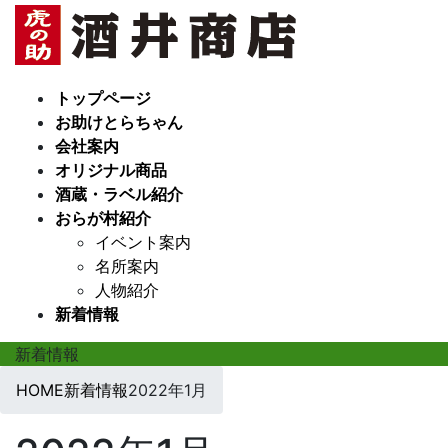
コ
ナ
ン
ビ
テ
ゲ
ン
ー
トップページ
ツ
シ
お助けとらちゃん
へ
ョ
会社案内
ス
ン
オリジナル商品
キ
に
酒蔵・ラベル紹介
ッ
移
おらが村紹介
プ
動
イベント案内
名所案内
人物紹介
新着情報
新着情報
HOME
新着情報
2022年1月