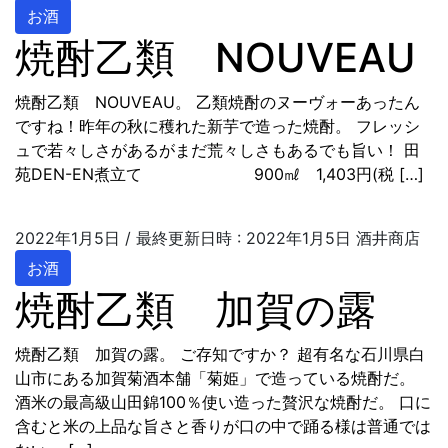
お酒
焼酎乙類 NOUVEAU
焼酎乙類 NOUVEAU。 乙類焼酎のヌーヴォーあったん
ですね！昨年の秋に穫れた新芋で造った焼酎。 フレッシ
ュで若々しさがあるがまだ荒々しさもあるでも旨い！ 田
苑DEN-EN煮立て 900㎖ 1,403円(税 […]
2022年1月5日
/ 最終更新日時 :
2022年1月5日
酒井商店
お酒
焼酎乙類 加賀の露
焼酎乙類 加賀の露。 ご存知ですか？ 超有名な石川県白
山市にある加賀菊酒本舗「菊姫」で造っている焼酎だ。
酒米の最高級山田錦100％使い造った贅沢な焼酎だ。 口に
含むと米の上品な旨さと香りが口の中で踊る様は普通では