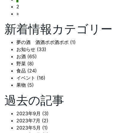
投
定
固
2
稿
ペ
定
»
ー
ペ
の
新着情報カテゴリー
ジ
ー
ペ
ジ
夢の酒 酒酒ポポ酒ポポ (1)
ー
お知らせ (33)
ジ
お酒 (65)
野菜 (8)
送
食品 (24)
り
イベント (16)
果物 (5)
過去の記事
2023年9月 (3)
2023年7月 (2)
2023年5月 (1)