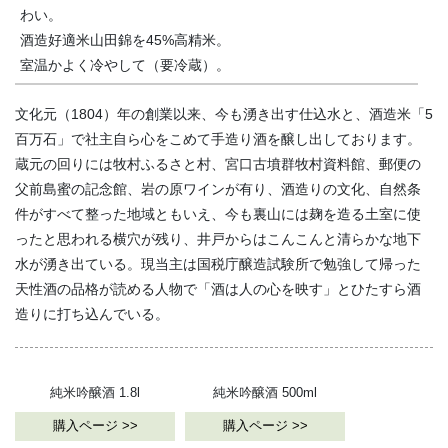
わい。
酒造好適米山田錦を45%高精米。
室温かよく冷やして（要冷蔵）。
文化元（1804）年の創業以来、今も湧き出す仕込水と、酒造米「5
百万石」で社主自ら心をこめて手造り酒を醸し出しております。
蔵元の回りには牧村ふるさと村、宮口古墳群牧村資料館、郵便の
父前島蜜の記念館、岩の原ワインが有り、酒造りの文化、自然条
件がすべて整った地域ともいえ、今も裏山には麹を造る土室に使
ったと思われる横穴が残り、井戸からはこんこんと清らかな地下
水が湧き出ている。現当主は国税庁醸造試験所で勉強して帰った
天性酒の品格が読める人物で「酒は人の心を映す」とひたすら酒
造りに打ち込んでいる。
純米吟醸酒 1.8l
純米吟醸酒 500ml
購入ページ >>
購入ページ >>