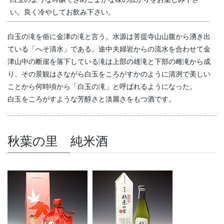
い。良く冷やしてお飲み下さい。
白玉の滝を俗に金津の滝と言う。水源は菩提寺山山腹から湧き出
ている「へそ清水」である。途中夫婦岩からの流水を合わせて金
津山中の断崖を落下している滝は上部の雄滝と下部の雌滝から成
り、その景観はさながら白玉をころがすかのように清冽で美しい
ことから何時頃から「白玉の滝」と呼ばれるようになった。
白玉をころがすような芳醇さと淡麗さをもつ酒です。
秋葉の里 純米酒