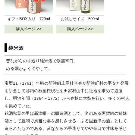
ギフトBOX入り 720ml
お試しサイズ 500ml
購入ページ >>
購入ページ >>
純米酒
昔ながらの手造り純米酒で淡麗辛口。
ぬる燗かよく冷やして。
宝暦11（1761）年時の新津組庄屋桂誉春が新津町村の平安と発展
を祈念して邸内の秋葉権現社を田家村山中に社地を求めて還座
し、明治年間（1764～1772）から春秋に大祭を行い、多くの村人
を集めていた。
銘酒秋葉の里は新津唯一の釀造酒として、名のある阿賀錦の姉妹
酒として豊潤で風雅な趣を感じさせる「ふる里新津の酒」として
造られたものである。昔ながらの手造りでやや辛口で甘味を感じ