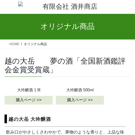
コ
ナ
ン
ビ
テ
ゲ
ン
ー
オリジナル商品
ツ
シ
へ
ョ
ス
ン
HOME
オリジナル商品
キ
に
ッ
移
越の大岳 夢の酒「全国新酒鑑評
プ
動
会金賞受賞蔵」
大吟醸酒 1.8l
大吟醸酒 500ml
購入ページ >>
購入ページ >>
越の大岳 大吟醸酒
飲み口がやさしくさわやかで、果物のような香りと、上品な味