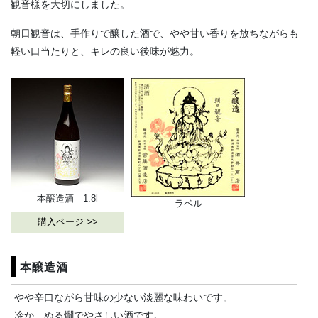
観音様を大切にしました。
朝日観音は、手作りで醸した酒で、やや甘い香りを放ちながらも
軽い口当たりと、キレの良い後味が魅力。
本醸造酒 1.8l
ラベル
購入ページ >>
本醸造酒
やや辛口ながら甘味の少ない淡麗な味わいです。
冷か、ぬる燗でやさしい酒です。