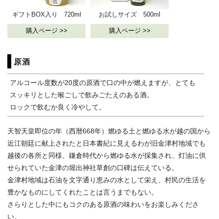
ギフトBOX入り 720ml
お試しサイズ 500ml
購入ページ >>
購入ページ >>
原酒
アルコール度数が20度の原酒で口の中が燃えますが、とても
スッキリとした喉ごしで飲みごたえのある酒。
ロックで飲むか良く冷やして。
天智天皇即位の年（西暦668年）燃ゆる土と燃ゆる水が越の国から
近江朝廷に献上されたと日本書紀に見えるわが旧金津村地域でも
越後の各所と同様、鎌倉時代から燃ゆる水が採集され、灯油に供
せられていた金津の堀出神社草創の口碑は伝えている。
金津村地域は石油を文字通り恵みの水として栄え、村民の生活を
豊かなものにしてくれたことは言うまでもない。
さらりとした中にもコクのある原酒の味わいをお楽しみくださ
い。