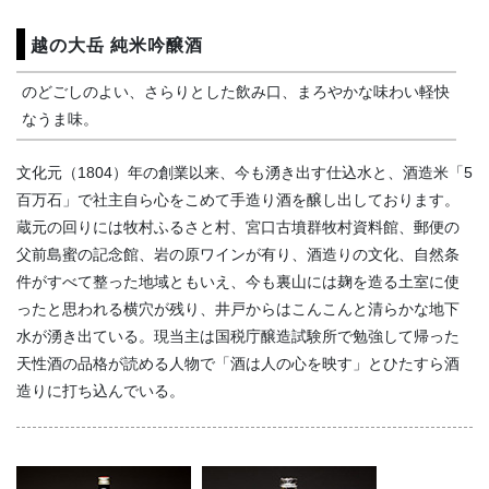
越の大岳 純米吟醸酒
のどごしのよい、さらりとした飲み口、まろやかな味わい軽快
なうま味。
文化元（1804）年の創業以来、今も湧き出す仕込水と、酒造米「5
百万石」で社主自ら心をこめて手造り酒を醸し出しております。
蔵元の回りには牧村ふるさと村、宮口古墳群牧村資料館、郵便の
父前島蜜の記念館、岩の原ワインが有り、酒造りの文化、自然条
件がすべて整った地域ともいえ、今も裏山には麹を造る土室に使
ったと思われる横穴が残り、井戸からはこんこんと清らかな地下
水が湧き出ている。現当主は国税庁醸造試験所で勉強して帰った
天性酒の品格が読める人物で「酒は人の心を映す」とひたすら酒
造りに打ち込んでいる。