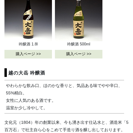
吟醸酒 1.8l
吟醸酒 500ml
購入ページ >>
購入ページ >>
越の大岳 吟醸酒
やわらかな飲み口、ほのかな香りと、気品ある味でやや辛口、
55%精白。
女性に人気のある酒です。
温室か少し冷やして。
文化元（1804）年の創業以来、今も湧き出す仕込水と、酒造米「5
百万石」で社主自ら心をこめて手造り酒を醸し出しております。