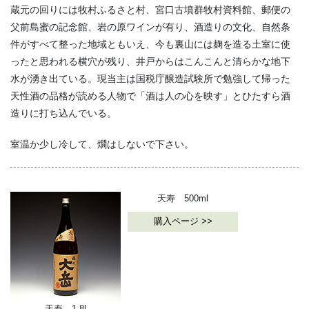
蔵元の回りには牧村ふるさと村、宮口古墳群牧村資料館、郵便の
父前島蜜の記念館、岩の原ワインが有り、酒造りの文化、自然条
件がすべて整った地域ともいえ、今も裏山には麹を造る土室に使
ったと思われる横穴が残り、井戸からはこんこんと清らかな地下
水が湧き出ている。現当主は国税庁醸造試験所で勉強して帰った
天性酒の品格が読める人物で「酒は人の心を映す」とひたすら酒
造りに打ち込んでいる。
室温か少し冷して、燗はしないで下さい。
天寿 500ml
購入ページ >>
天寿 1.8l