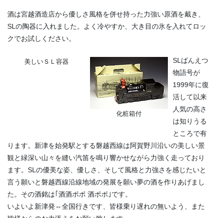
酒は宮越酒造店から優しさ風格を併せ持った力強い原酒を戴き、
SLの陶器に入れました。よく冷やすか、大き目の氷を入れてロッ
クでお試しください。
SLばんえつ
美しいＳＬ容器
物語号が
1999年に復
活して以来
人気の高さ
化粧箱付
は知りうる
ところで有
ります。新津を始発駅とする磐越西線は阿賀野川沿いの美しい景
観と緑深い山々を縫い汽笛を鳴り響かせながら力強く走っており
ます。SLの優美な姿、優しさ、そして風格と力強さを感じたいと
言う願いと磐越西線沿線地域の発展を願い夢の酒を作りあげまし
た。その酒銘は｢酒酒ポポ 酒ポポ｣です。
いよいよ新津発⇔全国行きです、皆様乗り遅れの無いよう、また