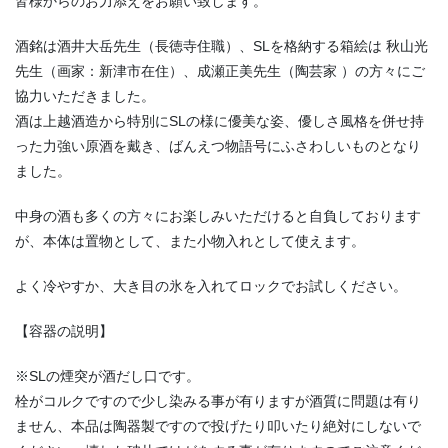
皆様からのお力添えをお願い致します。
酒銘は酒井大岳先生（長徳寺住職）、SLを格納する箱絵は 秋山光
先生（画家：新津市在住）、成瀬正美先生（陶芸家 ）の方々にご
協力いただきました。
酒は上越酒造から特別にSLの様に優美な姿、優しさ風格を併せ持
った力強い原酒を戴き、ばんえつ物語号にふさわしいものとなり
ました。
中身の酒も多くの方々にお楽しみいただけると自負しております
が、本体は置物として、また小物入れとして使えます。
よく冷やすか、大き目の氷を入れてロックでお試しください。
【容器の説明】
※SLの煙突が酒だし口です。
栓がコルクですので少し染みる事が有りますが酒質に問題は有り
ません、本品は陶器製ですので投げたり叩いたり絶対にしないで