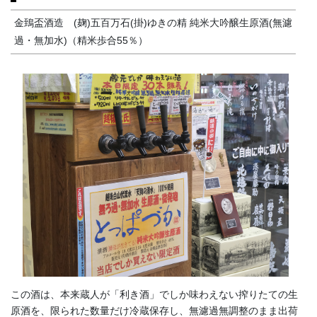
金鵄盃酒造 (麹)五百万石(掛)ゆきの精 純米大吟醸生原酒(無濾
過・無加水)（精米歩合55％）
この酒は、本来蔵人が「利き酒」でしか味わえない搾りたての生
原酒を、限られた数量だけ冷蔵保存し、無濾過無調整のまま出荷