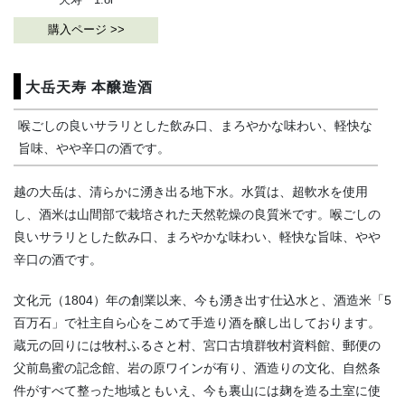
購入ページ >>
大岳天寿 本醸造酒
喉ごしの良いサラリとした飲み口、まろやかな味わい、軽快な
旨味、やや辛口の酒です。
越の大岳は、清らかに湧き出る地下水。水質は、超軟水を使用
し、酒米は山間部で栽培された天然乾燥の良質米です。喉ごしの
良いサラリとした飲み口、まろやかな味わい、軽快な旨味、やや
辛口の酒です。
文化元（1804）年の創業以来、今も湧き出す仕込水と、酒造米「5
百万石」で社主自ら心をこめて手造り酒を醸し出しております。
蔵元の回りには牧村ふるさと村、宮口古墳群牧村資料館、郵便の
父前島蜜の記念館、岩の原ワインが有り、酒造りの文化、自然条
件がすべて整った地域ともいえ、今も裏山には麹を造る土室に使