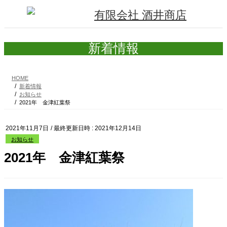
コ
ナ
ン
ビ
テ
ゲ
ン
ー
ツ
シ
新着情報
へ
ョ
ス
ン
キ
に
HOME
ッ
移
新着情報
プ
動
お知らせ
2021年 金津紅葉祭
2021年11月7日
/ 最終更新日時 :
2021年12月14日
お知らせ
2021年 金津紅葉祭