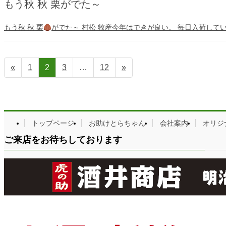
もう秋 秋 栗がでた～
もう秋 秋 栗
がでた～ 村松 牧産今年はできが良い。 毎日入荷して
投
固
固
固
固
«
1
2
3
…
12
»
定
定
定
定
稿
ペ
ペ
ペ
ペ
の
ー
ー
ー
ー
ジ
ジ
ジ
ジ
ペ
トップページ
お助けとらちゃん
会社案内
オリジ
ご来店をお待ちしております
ー
ジ
送
り