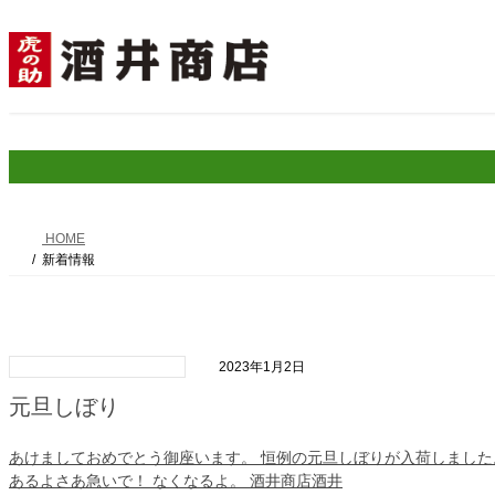
コ
ナ
ン
ビ
テ
ゲ
ン
ー
ツ
シ
へ
ョ
ス
ン
キ
に
ッ
移
プ
動
HOME
新着情報
2023年1月2日
元旦しぼり
あけましておめでとう御座います。 恒例の元旦しぼりが入荷しました
あるよさあ急いで！ なくなるよ。 酒井商店酒井