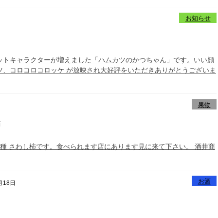
お知らせ
ャラクターが増えました「ハムカツのかつちゃん‏」です。いい顔
ツ、コロコロコロッケ が放映され大好評をいただきありがとうございま
果物
柿
り種 さわし柿です。食べられます店にあります見に来て下さい。 酒井商
お酒
月18日