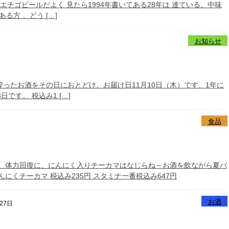
号エチゴビールだよく 見たら1994年書いてある28年は 達ている。中味
方 、どう […]
お知らせ
搾ったお酒をその日におとどけ、お届け日11月10日（木）です、1年に
です。 税込み1 […]
食品
にくチーカマ 税込み235円 スタミナ一番税込み647円
お酒
27日