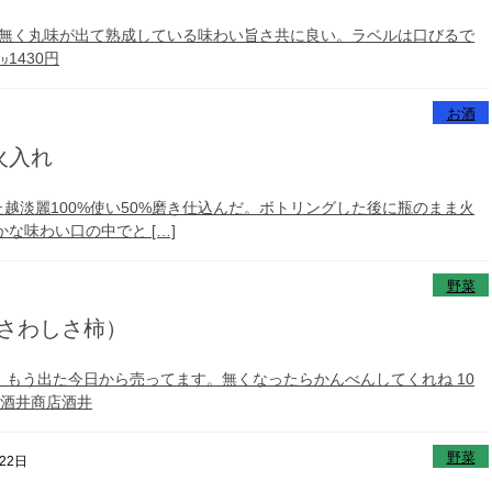
さが無く丸味が出て熟成している味わい旨さ共に良い。ラベルは口びるで
1430円
お酒
火入れ
れた越淡麗100%使い50%磨き仕込んだ。ボトリングした後に瓶のまま火
味わい口の中でと […]
野菜
（さわしさ柿）
）もう出た今日から売ってます。無くなったらかんべんしてくれね 10
 酒井商店酒井
野菜
22日