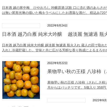
日本酒 越の寒中梅 ひやおろし 吟醸原酒 試飲 口に含む酒のあら
は無い尾形光琳の描いた梅をラベルにしたお洒落な酒だ。 税込み720㍉
2022年9月24日
日本酒 越乃白雁 純米大吟醸 越淡麗 無濾過 瓶
日本酒 越乃白雁 純米大吟醸 越淡麗 無濾過 瓶火入れ 蔵人の田で取
入れし冷蔵貯蔵した。甘味と共に広がる芳醇な香り熟成によるまろやかな
2022年9月22日
果物早い秋の王様 八珍柿
果物早い秋の王様 八珍柿（さわしさ柿
月からはバッチリです。5個入り 358円
2022年9月