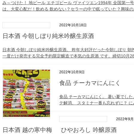
み～つけた！ 地ビール エチゴビール ヴァイツエン1994年 全国第一
は、大変心配だ！飲める 飲めない？セラーの中で眠っていた？興味のある
2022年10月18日
日本酒 今朝しぼり純米吟醸生原酒
日本酒 今朝しぼり純米吟醸生原酒。 昨年大好評だった今朝しぼり 朝
一度だけ発売する完全予約限定醸造で本気の生原酒 です。締切10月28日
2022年10月9日
食品 チーカマにんにく
テ解消、 スタミナ一番も忘れずに？ にん
2022年9月
日本酒 越の寒中梅 ひやおろし 吟醸原酒