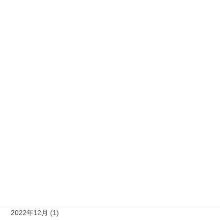
野菜 (8)
食品 (24)
イベント (16)
果物 (5)
過去の記事
2023年9月 (3)
2023年7月 (2)
2023年5月 (1)
2023年2月 (2)
2023年1月 (3)
2022年12月 (1)